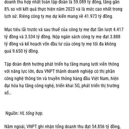
doanh thu hợp nhất toàn tập đoàn là
59.089 tỷ đồng
, tăng gần
8% so với kết quả thực hiện năm 2023 và là mức cao nhất trong
lịch sử. Riêng công ty mẹ dự kiến mang về 41.973 tỷ đồng.
Mục tiêu lãi trước và sau thuế của công ty mẹ đạt lần lượt
4.417
tỷ đồng
và
3.534 tỷ đồng
. Nộp ngân sách công ty mẹ đạt
3.888
tỷ đồng
và kế hoạch vốn đầu tư của công ty mẹ tối đa không
quá
9.650 tỷ đồng
.
Tập đoàn định hướng phát triển hạ tầng mạng lưới viễn thông
với năng lực lớn, đưa VNPT thành doanh nghiệp có thị phần
công nghệ thông tin và truyền thông hàng đầu Việt Nam, hiện
đại hóa hạ tầng công nghệ, triển khai 5G, phát triển thị trường
số…
Nguồn:
HL tổng hợp.
Năm ngoái, VNPT ghi nhận tổng doanh thu đạt 54.856 tỷ đồng,