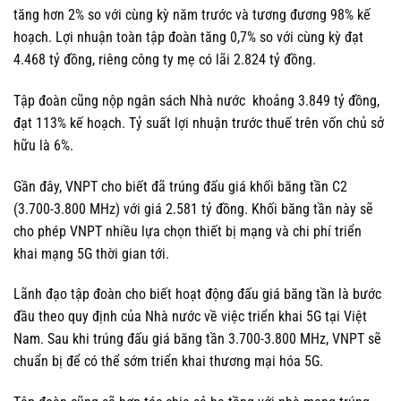
tăng hơn 2% so với cùng kỳ năm trước và tương đương 98% kế
hoạch. Lợi nhuận toàn tập đoàn tăng 0,7% so với cùng kỳ đạt
4.468 tỷ đồng, riêng công ty mẹ có lãi
2.824 tỷ đồng
.
Tập đoàn cũng nộp
ngân sách Nhà nước
khoảng
3.849 tỷ đồng
,
đạt 113% kế hoạch. Tỷ suất lợi nhuận trước thuế trên vốn chủ sở
hữu là 6%.
Gần đây, VNPT cho biết đã trúng đấu giá khối băng tần C2
(3.700-3.800 MHz) với giá
2.581 tỷ đồng
. Khối băng tần này sẽ
cho phép VNPT nhiều lựa chọn thiết bị mạng và chi phí triển
khai mạng 5G thời gian tới.
Lãnh đạo tập đoàn cho biết hoạt động đấu giá băng tần là bước
đầu theo quy định của Nhà nước về việc triển khai 5G tại Việt
Nam. Sau khi trúng đấu giá băng tần 3.700-3.800 MHz, VNPT sẽ
chuẩn bị để có thể sớm triển khai thương mại hóa 5G.