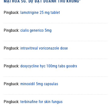
MẠI HÓA 5G. DỰ ĐẠT DOANH THU KHỦNG
”
Pingback:
lamotrigine 25 mg tablet
Pingback:
cialis generico 5mg
Pingback:
intravitreal voriconazole dose
Pingback:
doxycycline hyc 100mg tabs goodrx
Pingback:
minoxidil 5mg capsulas
Pingback:
terbinafine for skin fungus