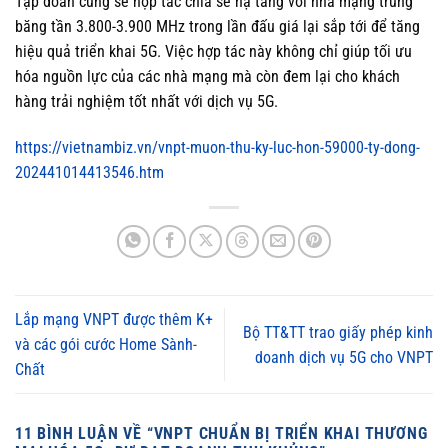
Tập đoàn cũng sẽ hợp tác chia sẻ hạ tầng với nhà mạng trúng
băng tần 3.800-3.900 MHz trong lần đấu giá lại sắp tới để tăng
hiệu quả triển khai 5G. Việc hợp tác này không chỉ giúp tối ưu
hóa nguồn lực của các nhà mạng mà còn đem lại cho khách
hàng trải nghiệm tốt nhất với dịch vụ 5G.
https://vietnambiz.vn/vnpt-muon-thu-ky-luc-hon-59000-ty-dong-
202441014413546.htm
Lắp mạng VNPT được thêm K+
Bộ TT&TT trao giấy phép kinh
và các gói cước Home Sành-
doanh dịch vụ 5G cho VNPT
Chất
11 BÌNH LUẬN VỀ “
VNPT CHUẨN BỊ TRIỂN KHAI THƯƠNG