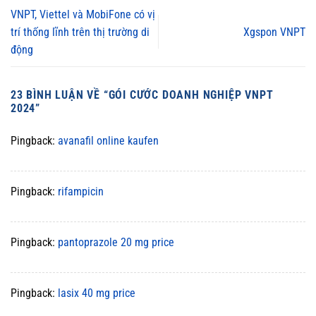
VNPT, Viettel và MobiFone có vị
trí thống lĩnh trên thị trường di
Xgspon VNPT
động
23 BÌNH LUẬN VỀ “
GÓI CƯỚC DOANH NGHIỆP VNPT
2024
”
Pingback:
avanafil online kaufen
Pingback:
rifampicin
Pingback:
pantoprazole 20 mg price
Pingback:
lasix 40 mg price