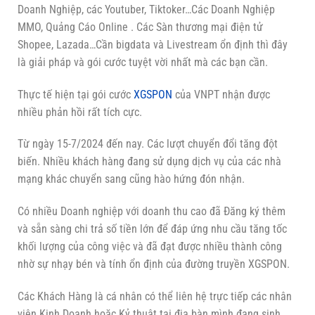
Doanh Nghiệp, các Youtuber, Tiktoker…Các Doanh Nghiệp
MMO, Quảng Cáo Online . Các Sàn thương mại điện tử
Shopee, Lazada…Cần bigdata và Livestream ổn định thì đây
là giải pháp và gói cước tuyệt vời nhất mà các bạn cần.
Thực tế hiện tại gói cước
XGSPON
của VNPT nhận được
nhiều phản hồi rất tích cực.
Từ ngày 15-7/2024 đến nay. Các lượt chuyển đổi tăng đột
biến. Nhiều khách hàng đang sử dụng dịch vụ của các nhà
mạng khác chuyển sang cũng hào hứng đón nhận.
Có nhiều Doanh nghiệp với doanh thu cao đã Đăng ký thêm
và sẵn sàng chi trả số tiền lớn để đáp ứng nhu cầu tăng tốc
khối lượng của công việc và đã đạt được nhiều thành công
nhờ sự nhạy bén và tính ổn định của đường truyền XGSPON.
Các Khách Hàng là cá nhân có thể liên hệ trực tiếp các nhân
viên Kinh Doanh hoặc Kỷ thuật tại địa bàn mình đang sinh