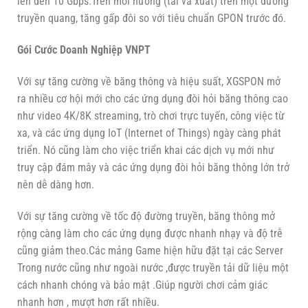
lên đến 10 Gbps.Trên mỗi hướng (tải và xuất) trên một đường
truyền quang, tăng gấp đôi so với tiêu chuẩn GPON trước đó.
Gói Cước Doanh Nghiệp VNPT
Với sự tăng cường về băng thông và hiệu suất, XGSPON mở
ra nhiều cơ hội mới cho các ứng dụng đòi hỏi băng thông cao
như video 4K/8K streaming, trò chơi trực tuyến, công việc từ
xa, và các ứng dụng IoT (Internet of Things) ngày càng phát
triển. Nó cũng làm cho việc triển khai các dịch vụ mới như
truy cập đám mây và các ứng dụng đòi hỏi băng thông lớn trở
nên dễ dàng hơn.
Với sự tăng cường về tốc độ đường truyền, băng thông mở
rộng càng làm cho các ứng dụng được nhanh nhạy và độ trễ
cũng giảm theo.Các mảng Game hiện hữu đặt tại các Server
Trong nước cũng như ngoài nước ,được truyền tải dữ liệu một
cách nhanh chóng và bảo mật .Giúp người chơi cảm giác
nhanh hơn , mượt hơn rất nhiều.