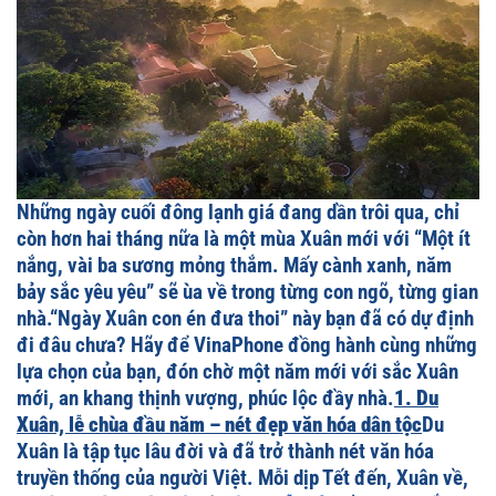
Những ngày cuối đông lạnh giá đang dần trôi qua, chỉ
còn hơn hai tháng nữa là một mùa Xuân mới với “Một ít
nắng, vài ba sương mỏng thắm. Mấy cành xanh, năm
bảy sắc yêu yêu” sẽ ùa về trong từng con ngõ, từng gian
nhà.“Ngày Xuân con én đưa thoi” này bạn đã có dự định
đi đâu chưa? Hãy để VinaPhone đồng hành cùng những
lựa chọn của bạn, đón chờ một năm mới với sắc Xuân
mới, an khang thịnh vượng, phúc lộc đầy nhà.
1. Du
Xuân, lễ chùa đầu năm – nét đẹp văn hóa dân tộc
Du
Xuân là tập tục lâu đời và đã trở thành nét văn hóa
truyền thống của người Việt. Mỗi dịp Tết đến, Xuân về,