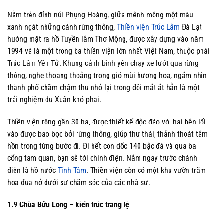
Nằm trên đỉnh núi Phụng Hoàng, giữa mênh mông một màu
xanh ngát những cánh rừng thông,
Thiền viện Trúc Lâm
Đà Lạt
hướng mặt ra hồ Tuyền lâm Thơ Mộng, được xây dựng vào năm
1994 và là một trong ba thiền viện lớn nhất Việt Nam, thuộc phái
Trúc Lâm Yên Tử. Khung cảnh bình yên chạy xe lướt qua rừng
thông, nghe thoang thoảng trong gió mùi hương hoa, ngắm nhìn
thành phố chầm chậm thu nhỏ lại trong đôi mắt ắt hẳn là một
trải nghiệm du Xuân khó phai.
Thiền viện rộng gần 30 ha, được thiết kế độc đáo với hai bên lối
vào được bao bọc bởi rừng thông, giúp thư thái, thảnh thoát tâm
hồn trong từng bước đi. Đi hết con dốc 140 bậc đá và qua ba
cổng tam quan, bạn sẽ tới chính điện. Nằm ngay trước chánh
điện là hồ nước
Tĩnh Tâm
. Thiền viện còn có một khu vườn trăm
hoa đua nở dưới sự chăm sóc của các nhà sư.
1.9 Chùa Bửu Long – kiến trúc tráng lệ