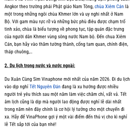
Angkor theo trường phái Phật giáo Nam Tông,
chùa Xiêm Cán
là
một trong những ngôi chùa Khmer lớn và uy nghi nhất ở Nam
Bộ. Với gam màu rực rỡ và những bức phù điêu được chạm trổ
tinh xảo, chùa là biểu tượng về phong tục, tập quán đặc trưng
của người dân Khmer vùng sông nước Nam bộ. Đến chua Xiêm
Cán, bạn hãy vào thăm tường thành, cổng tam quan, chính điện,
tháp chuông,…
2. Du lịch trong nước và nước ngoài:
Du Xuân Cùng Sim Vinaphone mới nhất của năm 2026. Đi du lịch
vào dịp nghỉ
Tết Nguyên Đán
đang là xu hướng được nhiều
người trẻ yêu thích sau một năm làm việc chăm chỉ, vất vả. Tết
âm lịch cũng là dịp mà người lao động được nghỉ lễ dài nhất
trong năm nên đây chính là cơ hội lý tưởng cho một chuyến đi
xa. Hãy để VinaPhone gợi ý một vài điểm đến thú vị cho kì nghỉ
lễ Tết sắp tới của bạn nhé!