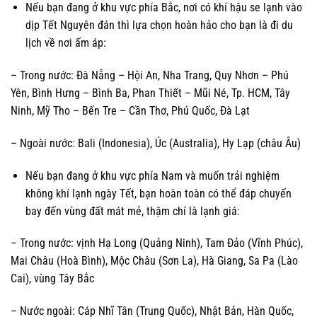
Nếu bạn đang ở khu vực phía Bắc, nơi có khí hậu se lạnh vào
dịp Tết Nguyên đán thì lựa chọn hoàn hảo cho bạn là đi du
lịch về nơi ấm áp:
– Trong nước: Đà Nẵng – Hội An, Nha Trang, Quy Nhơn – Phú
Yên, Bình Hưng – Bình Ba, Phan Thiết – Mũi Né, Tp. HCM, Tây
Ninh, Mỹ Tho – Bến Tre – Cần Thơ, Phú Quốc, Đà Lạt
– Ngoài nước: Bali (Indonesia), Úc (Australia), Hy Lạp (châu Âu)
Nếu bạn đang ở khu vực phía Nam và muốn trải nghiệm
không khí lạnh ngày Tết, bạn hoàn toàn có thể đáp chuyến
bay đến vùng đất mát mẻ, thậm chí là lạnh giá:
– Trong nước: vịnh Hạ Long (Quảng Ninh), Tam Đảo (Vĩnh Phúc),
Mai Châu (Hoà Bình), Mộc Châu (Sơn La), Hà Giang, Sa Pa (Lào
Cai), vùng Tây Bắc
– Nước ngoài: Cáp Nhĩ Tân (Trung Quốc), Nhật Bản, Hàn Quốc,