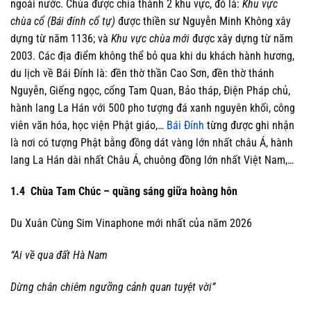
ngoài nước. Chùa được chia thành 2 khu vực, đó là:
Khu vực
chùa cổ (Bái đính cổ tự)
được thiền sư Nguyễn Minh Không xây
dựng từ năm 1136; và
Khu vực chùa mới
được xây dựng từ năm
2003. Các địa điểm không thể bỏ qua khi du khách hành hương,
du lịch về Bái Đính là: đền thờ thần Cao Sơn, đền thờ thánh
Nguyễn, Giếng ngọc, cổng Tam Quan, Bảo tháp, Điện Pháp chủ,
hành lang La Hán với 500 pho tượng đá xanh nguyên khối, công
viên văn hóa, học viện Phật giáo,…
Bái Đính
từng được ghi nhận
là nơi có tượng Phật bằng đồng dát vàng lớn nhất châu Á, hành
lang La Hán dài nhất Châu Á, chuông đồng lớn nhất Việt Nam,…
1.4 Chùa Tam Chúc – quầng sáng giữa hoàng hôn
Du Xuân Cùng Sim Vinaphone mới nhất của năm 2026
“Ai về qua đất Hà Nam
Dừng chân chiêm ngưỡng cảnh quan tuyệt vời”