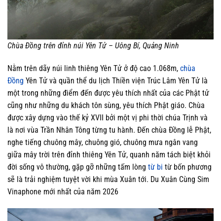
Chùa Đồng trên đỉnh núi Yên Tử – Uông Bí, Quảng Ninh
Nằm trên dãy núi linh thiêng Yên Tử ở độ cao 1.068m,
chùa
Đồng
Yên Tử và quần thể du lịch Thiền viện Trúc Lâm Yên Tử là
một trong những điểm đến được yêu thích nhất của các Phật tử
cũng như những du khách tôn sùng, yêu thích Phật giáo. Chùa
được xây dựng vào thế kỷ XVII bởi một vị phi thời chúa Trịnh và
là nơi vùa Trần Nhân Tông từng tu hành. Đến chùa Đồng lễ Phật,
nghe tiếng chuông mây, chuông gió, chuông mưa ngân vang
giữa mây trời trên đỉnh thiêng Yên Tử, quanh năm tách biệt khỏi
đời sống vô thường, gặp gỡ những tấm lòng
từ bi
từ bốn phương
sẽ là trải nghiệm tuyệt vời khi mùa Xuân tới. Du Xuân Cùng Sim
Vinaphone mới nhất của năm 2026