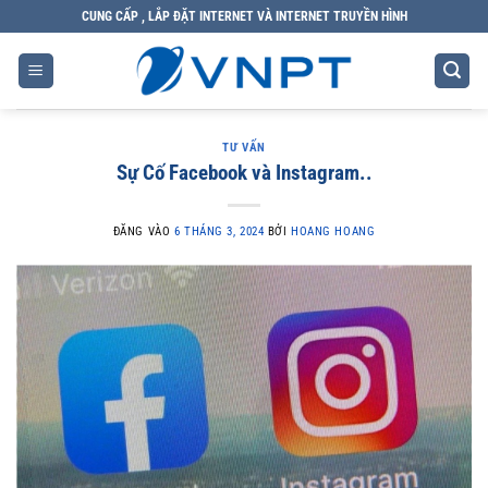
Bỏ
CUNG CẤP , LẮP ĐẶT INTERNET VÀ INTERNET TRUYỀN HÌNH
qua
nội
dung
TƯ VẤN
Sự Cố Facebook và Instagram..
ĐĂNG VÀO
6 THÁNG 3, 2024
BỞI
HOANG HOANG