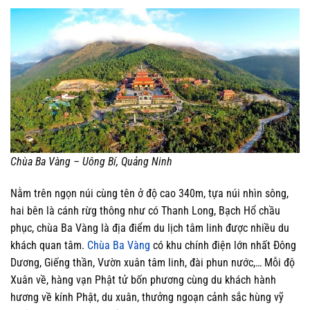
Chùa Ba Vàng – Uông Bí, Quảng Ninh
Nằm trên ngọn núi cùng tên ở độ cao 340m, tựa núi nhìn sông,
hai bên là cánh rừg thông như có Thanh Long, Bạch Hổ chầu
phục, chùa Ba Vàng là địa điểm du lịch tâm linh được nhiều du
khách quan tâm.
Chùa Ba Vàng
có khu chính điện lớn nhất Đông
Dương, Giếng thần, Vườn xuân tâm linh, đài phun nước,… Mỗi độ
Xuân về, hàng vạn Phật tử bốn phương cùng du khách hành
hương về kính Phật, du xuân, thưởng ngoạn cảnh sắc hùng vỹ