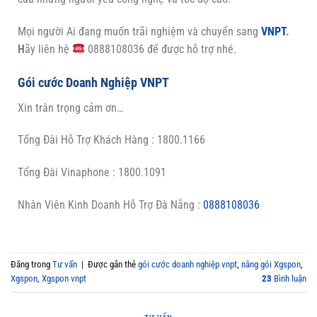
Mọi người Ai đang muốn trãi nghiệm và chuyển sang
VNPT
.
H
ãy liên hệ
0888108036 để được hỗ trợ nhé.
Gói cước Doanh Nghiệp VNPT
Xin trân trọng cảm ơn…
Tổng Đài Hỗ Trợ Khách Hàng : 1800.1166
Tổng Đài Vinaphone : 1800.1091
Nhân Viên Kinh Doanh Hỗ Trợ Đà Nẵng :
0888108036
Đăng trong
Tư vấn
|
Được gắn thẻ
gói cước doanh nghiệp vnpt
,
nâng gói Xgspon
,
Xgspon
,
Xgspon vnpt
23
Bình luận