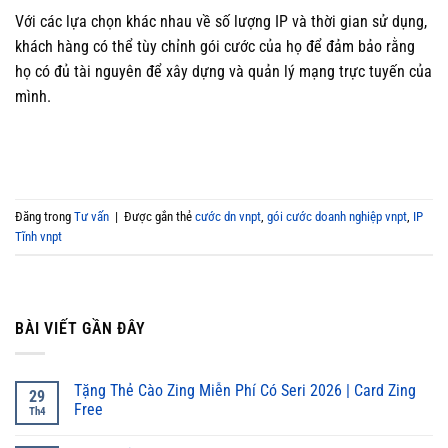
Với các lựa chọn khác nhau về số lượng IP và thời gian sử dụng,
khách hàng có thể tùy chỉnh gói cước của họ để đảm bảo rằng
họ có đủ tài nguyên để xây dựng và quản lý mạng trực tuyến của
mình.
Đăng trong
Tư vấn
|
Được gắn thẻ
cước dn vnpt
,
gói cước doanh nghiệp vnpt
,
IP
Tĩnh vnpt
BÀI VIẾT GẦN ĐÂY
Tặng Thẻ Cào Zing Miễn Phí Có Seri 2026 | Card Zing
29
Free
Th4