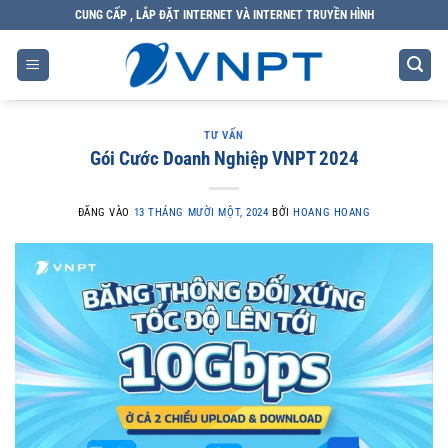
CUNG CẤP , LẮP ĐẶT INTERNET VÀ INTERNET TRUYỀN HÌNH
TƯ VẤN
Gói Cước Doanh Nghiệp VNPT 2024
ĐĂNG VÀO
13 THÁNG MƯỜI MỘT, 2024
BỞI
HOANG HOANG