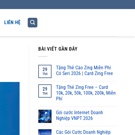
LIÊN HỆ
BÀI VIẾT GẦN ĐÂY
Tặng Thẻ Cào Zing Miễn Phí
29
Có Seri 2026 | Card Zing Free
Th4
Tặng Thẻ Zing Free – Card
29
10k, 20k, 50k, 100k, 200k, Miễn
Th4
Phí
Gói cước Internet Doanh
Nghiệp VNPT 2026
Các Gói Cước Doanh Nghiệp