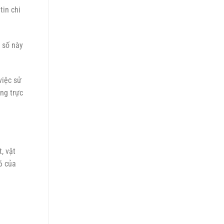
tin chi
n số này
việc sử
ng trực
, vật
6 của