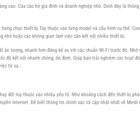
àng cao. Của các hộ gia đình và doanh nghiệp nhỏ. Dưới đây là thông 
ời hàng chục thiết bị.Tùy thuộc vào từng model và cấu hình cụ thể. Co
 nhỏ hoặc các không gian làm việc cần kết nối nhiều thiết bị.
rất ấn tượng, nhanh hơn đáng kể so với các chuẩn Wi-Fi trước đó. Nhờ 
độ kết nối nhanh chóng, ổn định. Giúp bạn trải nghiệm các hoạt độ
iệc từ xa…
 thay đổi tùy thuộc vào nhiều yếu tố. Như khoảng cách đến thiết bị phát
truyền internet. Để biết thông tin chính xác và cập nhật nhất về Mesh 