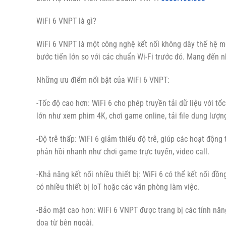
WiFi 6 VNPT là gì?
WiFi 6 VNPT là một công nghệ kết nối không dây thế hệ m
bước tiến lớn so với các chuẩn Wi-Fi trước đó. Mang đến nh
Những ưu điểm nổi bật của WiFi 6 VNPT:
-Tốc độ cao hơn: WiFi 6 cho phép truyền tải dữ liệu với t
lớn như xem phim 4K, chơi game online, tải file dung lượng
-Độ trễ thấp: WiFi 6 giảm thiểu độ trễ, giúp các hoạt động
phản hồi nhanh như chơi game trực tuyến, video call.
-Khả năng kết nối nhiều thiết bị: WiFi 6 có thể kết nối đồ
có nhiều thiết bị IoT hoặc các văn phòng làm việc.
-Bảo mật cao hơn: WiFi 6 VNPT được trang bị các tính nă
dọa từ bên ngoài.