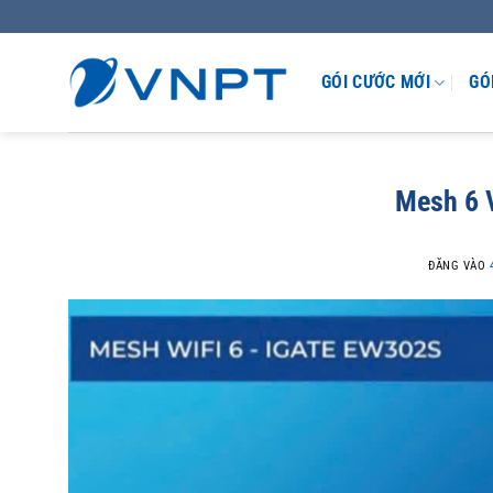
GÓI CƯỚC MỚI
GÓ
Mesh 6 
ĐĂNG VÀO