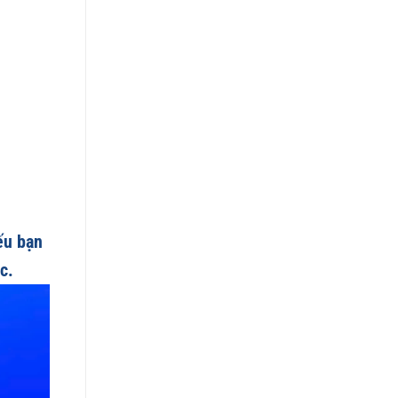
ếu bạn
c.