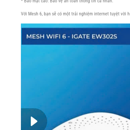
* Bảo mật cao: Bảo vệ an toàn thông tin cá nhân.
Với Mesh 6, bạn sẽ có một trải nghiệm internet tuyệt vời h