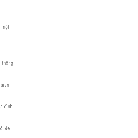
à một
g thông
 gian
ia đình
ối đe