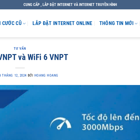
CUNG CẤP , LẮP ĐẶT INTERNET VÀ INTERNET TRUYỀN HÌNH
I CƯỚC CŨ
LẮP ĐẶT INTERNET ONLINE
THÔNG TIN MỚI
TƯ VẤN
VNPT và WiFi 6 VNPT
4 THÁNG 12, 2024
BỞI
HOANG HOANG