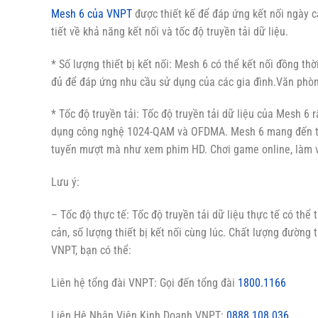
Mesh 6 của VNPT
được thiết kế để đáp ứng kết nối ngày c
tiết về khả năng kết nối và tốc độ truyền tải dữ liệu.
* Số lượng thiết bị kết nối: Mesh 6 có thể kết nối đồng th
đủ để đáp ứng nhu cầu sử dụng của các gia đình.Văn phòng
* Tốc độ truyền tải: Tốc độ truyền tải dữ liệu của Mesh 6 
dụng công nghệ 1024-QAM và OFDMA. Mesh 6 mang đến tốc 
tuyến mượt mà như xem phim HD. Chơi game online, làm v
Lưu ý:
– Tốc độ thực tế: Tốc độ truyền tải dữ liệu thực tế có thể
cản, số lượng thiết bị kết nối cùng lúc. Chất lượng đường 
VNPT, bạn có thể:
Liên hệ tổng đài VNPT: Gọi đến tổng đài
1800.1166
Liên Hệ Nhân Viên Kinh Doanh VNPT:
0888.108.036