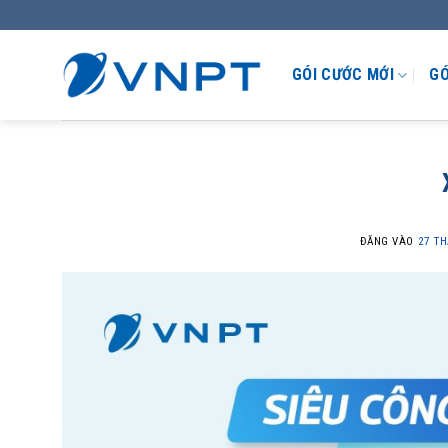
GÓI CƯỚC MỚI
GÓ
ĐĂNG VÀO
27 T