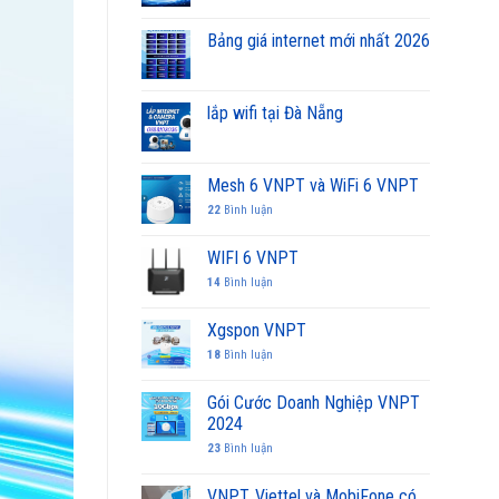
Bảng giá internet mới nhất 2026
lắp wifi tại Đà Nẵng
Mesh 6 VNPT và WiFi 6 VNPT
22
Bình luận
WIFI 6 VNPT
14
Bình luận
Xgspon VNPT
18
Bình luận
Gói Cước Doanh Nghiệp VNPT
2024
23
Bình luận
VNPT, Viettel và MobiFone có