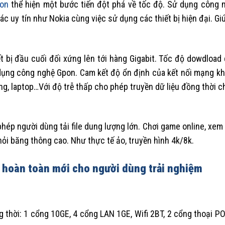
on
thể hiện một bước tiến đột phá về tốc độ. Sử dụng công 
 tác uy tín như Nokia cùng việc sử dụng các thiết bị hiện đại. G
t bị đầu cuối đối xứng lên tới hàng Gigabit. Tốc độ dowdload 
dụng công nghệ Gpon. Cam kết độ ổn định của kết nối mạng k
bảng, laptop…Với độ trễ thấp cho phép truyền dữ liệu đồng thời c
hép người dùng tải file dung lượng lớn. Chơi game online, xem
hỏi băng thông cao. Như thực tế ảo, truyền hình 4k/8k.
hoàn toàn mới cho người dùng trải nghiệm
 thời: 1 cổng 10GE, 4 cổng LAN 1GE, Wifi 2BT, 2 cổng thoại P