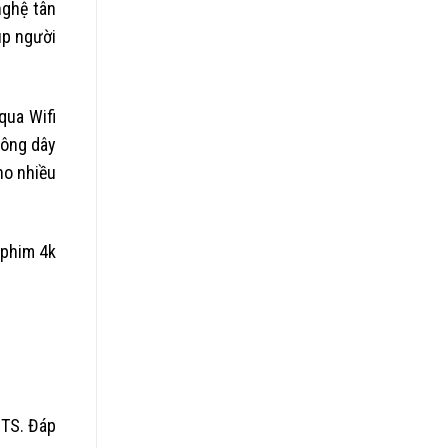
nghệ tân
iúp người
qua Wifi
hông dây
ho nhiều
 phim 4k
OTS. Đáp