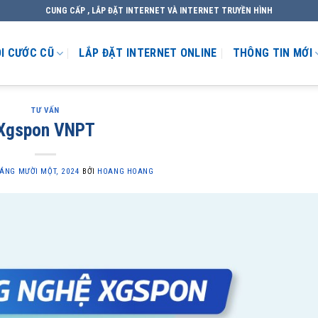
CUNG CẤP , LẮP ĐẶT INTERNET VÀ INTERNET TRUYỀN HÌNH
I CƯỚC CŨ
LẮP ĐẶT INTERNET ONLINE
THÔNG TIN MỚI
TƯ VẤN
Xgspon VNPT
HÁNG MƯỜI MỘT, 2024
BỞI
HOANG HOANG