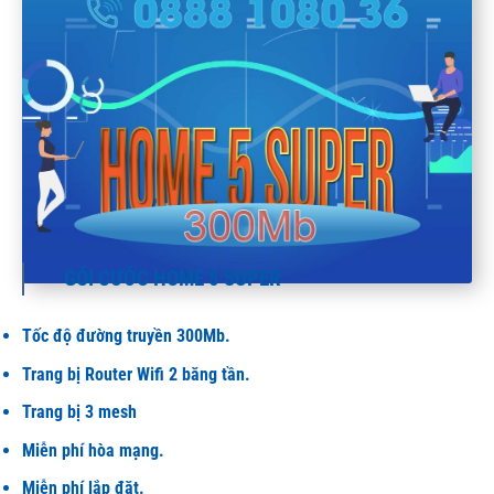
GÓI CƯỚC HOME 5 SUPER
Tốc độ đường truyền 300Mb.
Trang bị Router Wifi 2 băng tần.
Trang bị 3 mesh
Miễn phí hòa mạng.
Miễn phí lắp đặt.