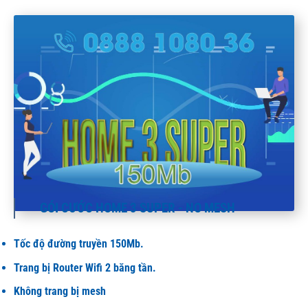
GÓI CƯỚC HOME 3 SUPER - NO MESH
Tốc độ đường truyền 150Mb.
Trang bị Router Wifi 2 băng tần.
Không trang bị mesh