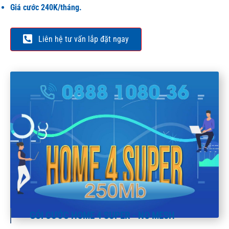
Giá cước 240K/tháng.
Liên hệ tư vấn lắp đặt ngay
GÓI CƯỚC HOME 4 SUPER - NO MESH