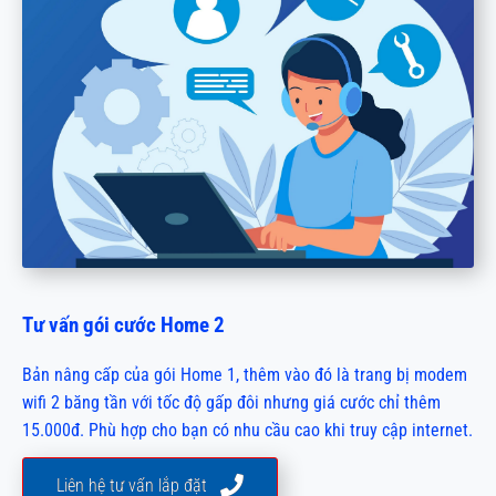
Tư vấn gói cước Home 2
Bản nâng cấp của gói Home 1, thêm vào đó là trang bị modem
wifi 2 băng tần với tốc độ gấp đôi nhưng giá cước chỉ thêm
15.000đ. Phù hợp cho bạn có nhu cầu cao khi truy cập internet.
Liên hệ tư vấn lắp đặt