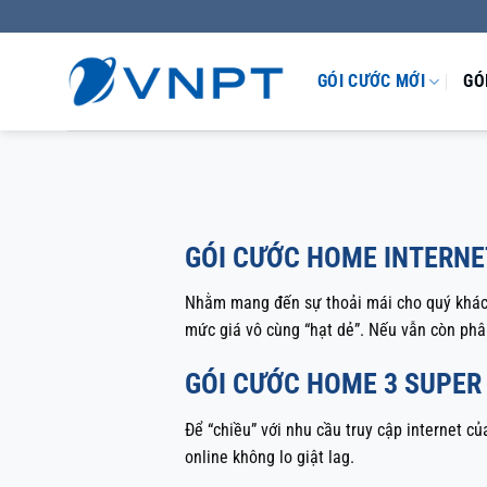
Bỏ
qua
nội
GÓI CƯỚC MỚI
GÓ
dung
GÓI CƯỚC HOME INTERNE
Nhằm mang đến sự thoải mái cho quý khá
mức giá vô cùng “hạt dẻ”. Nếu vẫn còn phâ
GÓI CƯỚC HOME 3 SUPER
Để “chiều” với nhu cầu truy cập internet c
online không lo giật lag.