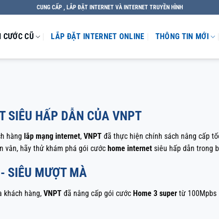
CUNG CẤP , LẮP ĐẶT INTERNET VÀ INTERNET TRUYỀN HÌNH
I CƯỚC CŨ
LẮP ĐẶT INTERNET ONLINE
THÔNG TIN MỚI
T SIÊU HẤP DẪN CỦA VNPT
ch hàng
lắp mạng internet
,
VNPT
đã thực hiện chính sách nâng cấp tố
n vân, hãy thử khám phá gói cước
home internet
siêu hấp dẫn trong b
 - SIÊU MƯỢT MÀ
ủa khách hàng,
VNPT
đã nâng cấp gói cước
Home 3 super
từ 100Mpbs 