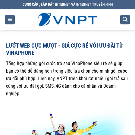
Bỏ
CUNG CẤP , LẮP ĐẶT INTERNET VÀ INTERNET TRUYỀN HÌNH
qua
nội
dung
LƯỚT WEB CỰC MƯỢT - GIÁ CỰC RẺ VỚI ƯU ĐÃI TỪ
VINAPHONE
Tổng hợp những gói cước trả sau VinaPhone siêu rẻ sẽ giúp
bạn có thể dễ dàng hơn trong việc lựa chọn cho mình gói cước
ưu đãi phù hợp. Hiện nay, VNPT triển khai rất nhiều gói trả sau
cùng với ưu đãi gọi, SMS, 4G dành cho cá nhân và Doanh
nghiệp.