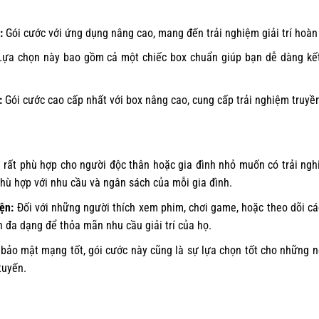
:
Gói cước với ứng dụng nâng cao, mang đến trải nghiệm giải trí hoàn h
ựa chọn này bao gồm cả một chiếc box chuẩn giúp bạn dễ dàng kết 
:
Gói cước cao cấp nhất với box nâng cao, cung cấp trải nghiệm truyền h
rất phù hợp cho người độc thân hoặc gia đình nhỏ muốn có trải nghiệm
hù hợp với nhu cầu và ngân sách của mỗi gia đình.
iện:
Đối với những người thích xem phim, chơi game, hoặc theo dõi c
nh đa dạng để thỏa mãn nhu cầu giải trí của họ.
 bảo mật mạng tốt, gói cước này cũng là sự lựa chọn tốt cho những n
tuyến.