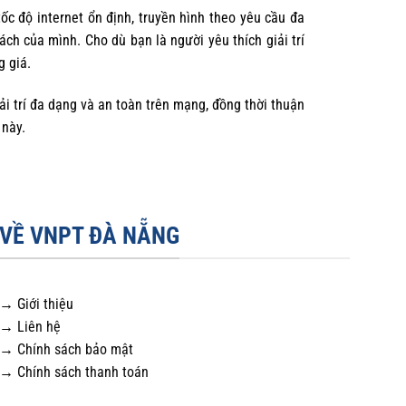
c độ internet ổn định, truyền hình theo yêu cầu đa
ch của mình. Cho dù bạn là người yêu thích giải trí
g giá.
i trí đa dạng và an toàn trên mạng, đồng thời thuận
 này.
VỀ VNPT ĐÀ NẴNG
→ Giới thiệu
→ Liên hệ
→ Chính sách bảo mật
→ Chính sách thanh toán