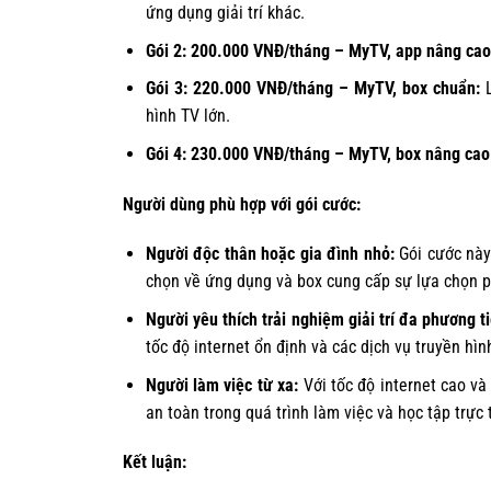
ứng dụng giải trí khác.
Gói 2: 200.000 VNĐ/tháng – MyTV, app nâng cao
Gói 3: 220.000 VNĐ/tháng – MyTV, box chuẩn:
L
hình TV lớn.
Gói 4: 230.000 VNĐ/tháng – MyTV, box nâng cao
Người dùng phù hợp với gói cước:
Người độc thân hoặc gia đình nhỏ:
Gói cước này 
chọn về ứng dụng và box cung cấp sự lựa chọn p
Người yêu thích trải nghiệm giải trí đa phương t
tốc độ internet ổn định và các dịch vụ truyền hì
Người làm việc từ xa:
Với tốc độ internet cao và
an toàn trong quá trình làm việc và học tập trực 
Kết luận: