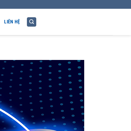
LIÊN HỆ