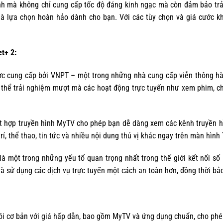
nh mà không chỉ cung cấp tốc độ đáng kinh ngạc mà còn đảm bảo trải
à lựa chọn hoàn hảo dành cho bạn. Với các tùy chọn và giá cước kh
t+ 2:
c cung cấp bởi VNPT – một trong những nhà cung cấp viễn thông hà
 thể trải nghiệm mượt mà các hoạt động trực tuyến như xem phim, ch
t hợp truyền hình MyTV cho phép bạn dễ dàng xem các kênh truyền hì
rí, thể thao, tin tức và nhiều nội dung thú vị khác ngay trên màn hình
 một trong những yếu tố quan trọng nhất trong thế giới kết nối số
à sử dụng các dịch vụ trực tuyến một cách an toàn hơn, đồng thời bảo
i cơ bản với giá hấp dẫn, bao gồm MyTV và ứng dụng chuẩn, cho phép