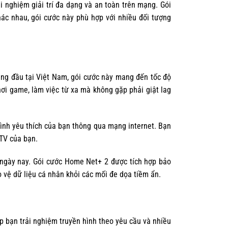
 nghiệm giải trí đa dạng và an toàn trên mạng. Gói
ác nhau, gói cước này phù hợp với nhiều đối tượng
ng đầu tại Việt Nam, gói cước này mang đến tốc độ
ơi game, làm việc từ xa mà không gặp phải giật lag
nh yêu thích của bạn thông qua mạng internet. Bạn
 TV của bạn.
 ngày nay. Gói cước Home Net+ 2 được tích hợp bảo
 vệ dữ liệu cá nhân khỏi các mối đe dọa tiềm ẩn.
 bạn trải nghiệm truyền hình theo yêu cầu và nhiều