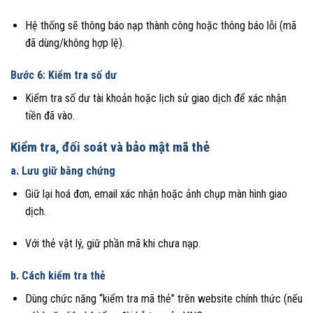
Hệ thống sẽ thông báo nạp thành công hoặc thông báo lỗi (mã
đã dùng/không hợp lệ).
Bước 6: Kiểm tra số dư
Kiểm tra số dư tài khoản hoặc lịch sử giao dịch để xác nhận
tiền đã vào.
Kiểm tra, đối soát và bảo mật mã thẻ
a. Lưu giữ bằng chứng
Giữ lại hoá đơn, email xác nhận hoặc ảnh chụp màn hình giao
dịch.
Với thẻ vật lý, giữ phần mã khi chưa nạp.
b. Cách kiểm tra thẻ
Dùng chức năng “kiểm tra mã thẻ” trên website chính thức (nếu