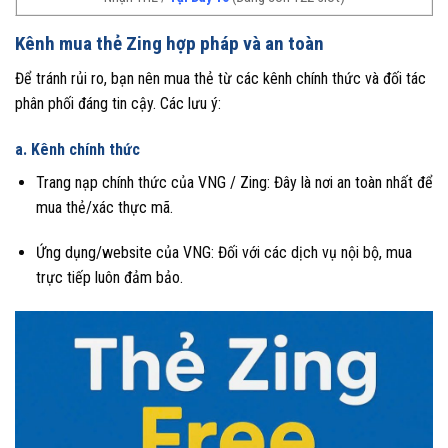
Kênh mua thẻ Zing hợp pháp và an toàn
Để tránh rủi ro, bạn nên mua thẻ từ các kênh chính thức và đối tác
phân phối đáng tin cậy. Các lưu ý:
a. Kênh chính thức
Trang nạp chính thức của VNG / Zing: Đây là nơi an toàn nhất để
mua thẻ/xác thực mã.
Ứng dụng/website của VNG: Đối với các dịch vụ nội bộ, mua
trực tiếp luôn đảm bảo.