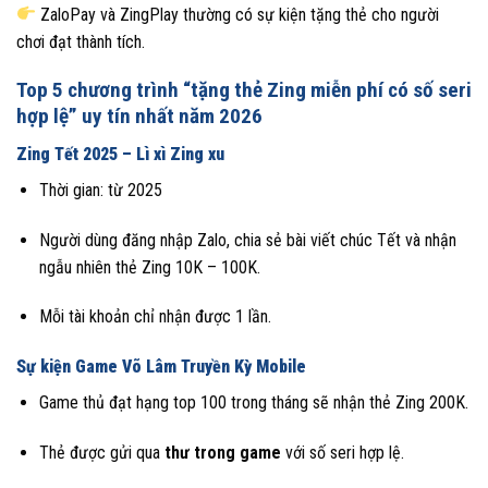
ZaloPay và ZingPlay thường có sự kiện tặng thẻ cho người
chơi đạt thành tích.
Top 5 chương trình “tặng thẻ Zing miễn phí có số seri
hợp lệ” uy tín nhất năm 2026
Zing Tết 2025 – Lì xì Zing xu
Thời gian: từ 2025
Người dùng đăng nhập Zalo, chia sẻ bài viết chúc Tết và nhận
ngẫu nhiên thẻ Zing 10K – 100K.
Mỗi tài khoản chỉ nhận được 1 lần.
Sự kiện Game Võ Lâm Truyền Kỳ Mobile
Game thủ đạt hạng top 100 trong tháng sẽ nhận thẻ Zing 200K.
Thẻ được gửi qua
thư trong game
với số seri hợp lệ.