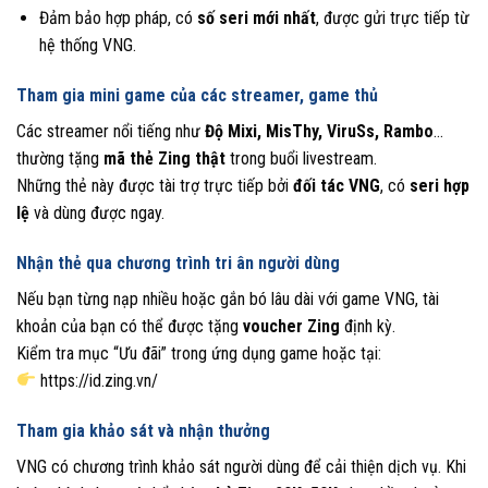
Đảm bảo hợp pháp, có
số seri mới nhất
, được gửi trực tiếp từ
hệ thống VNG.
Tham gia mini game của các streamer, game thủ
Các streamer nổi tiếng như
Độ Mixi, MisThy, ViruSs, Rambo
…
thường tặng
mã thẻ Zing thật
trong buổi livestream.
Những thẻ này được tài trợ trực tiếp bởi
đối tác VNG
, có
seri hợp
lệ
và dùng được ngay.
Nhận thẻ qua chương trình tri ân người dùng
Nếu bạn từng nạp nhiều hoặc gắn bó lâu dài với game VNG, tài
khoản của bạn có thể được tặng
voucher Zing
định kỳ.
Kiểm tra mục “Ưu đãi” trong ứng dụng game hoặc tại:
https://id.zing.vn/
Tham gia khảo sát và nhận thưởng
VNG có chương trình khảo sát người dùng để cải thiện dịch vụ. Khi