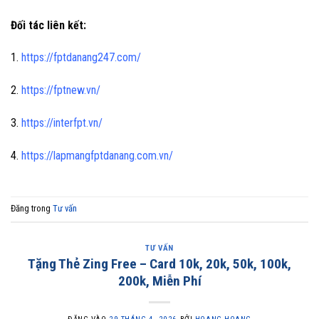
Đối tác liên kết:
1.
https://fptdanang247.com/
2.
https://fptnew.vn/
3.
https://interfpt.vn/
4.
https://lapmangfptdanang.com.vn/
Đăng trong
Tư vấn
TƯ VẤN
Tặng Thẻ Zing Free – Card 10k, 20k, 50k, 100k,
200k, Miễn Phí