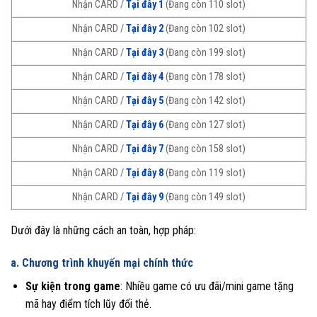
Nhận CARD /
Tại đây 1
(Đang còn 110 slot)
Nhận CARD /
Tại đây 2
(Đang còn 102 slot)
Nhận CARD /
Tại đây 3
(Đang còn 199 slot)
Nhận CARD /
Tại đây 4
(Đang còn 178 slot)
Nhận CARD /
Tại đây 5
(Đang còn 142 slot)
Nhận CARD /
Tại đây 6
(Đang còn 127 slot)
Nhận CARD /
Tại đây 7
(Đang còn 158 slot)
Nhận CARD /
Tại đây 8
(Đang còn 119 slot)
Nhận CARD /
Tại đây 9
(Đang còn 149 slot)
Dưới đây là những cách an toàn, hợp pháp:
a. Chương trình khuyến mại chính thức
Sự kiện trong game
: Nhiều game có ưu đãi/mini game tặng
mã hay điểm tích lũy đổi thẻ.