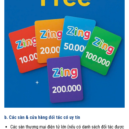
b. Các sàn & cửa hàng đối tác có uy tín
Các sàn thương mại điện tử lớn (nếu có danh sách đối tác được