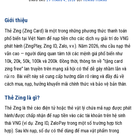
ĐĂNG VÀO
29 THÁNG 4, 2026
BỞI
HOANG HOANG
Giới thiệu
Thẻ Zing (Zing Card) là một trong những phương thức thanh toán
phổ biến tại Việt Nam để nạp tiền cho các dịch vụ giải trí do VNG
phát hành (ZingPlay, Zing ID, Zalo, v.v.). Năm 2026, nhu cầu nạp thẻ
vẫn cao — người dùng quan tâm tới các mệnh giá phổ biến như
10k, 20k, 50k, 100k và 200k. Đồng thời, thông tin về “tặng card
zing free” lan truyền trên mạng xã hội có thể dễ gây nhầm lẫn và
rủi ro. Bài viết này sẽ cung cấp hướng dẫn rõ ràng và đầy đủ về
cách mua, nạp, hưởng khuyến mãi chính thức và bảo vệ bản thân.
Thẻ Zing là gì?
Thẻ Zing là thẻ cào điện tử hoặc thẻ vật lý chứa mã nạp được phát
hành/được chấp nhận để nạp tiền vào các tài khoản trên hệ sinh
thái VNG (ví dụ: Zing ID, ZaloPay trong một số trường hợp tích
hợp). Sau khi nạp, số dư có thể dùng để mua vật phẩm trong